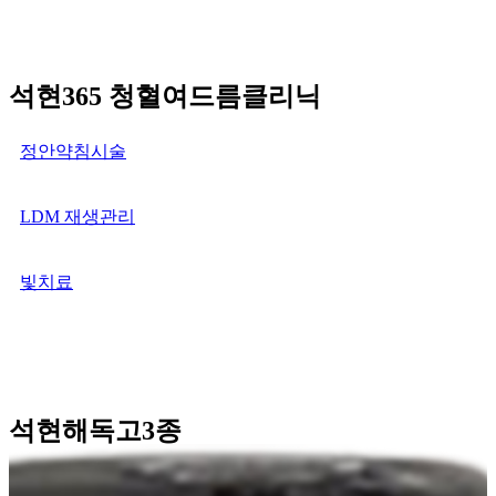
석현365 청혈여드름클리닉
정안약침시술
LDM 재생관리
빛치료
석현해독고3종