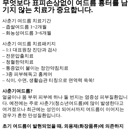
무엇보다 표피손상없이 여드름 흉터를 남
기지 않는 치료가 중요합니다.
사춘기 여드름 치료기간
– 좁쌀여드름 1~2개월
– 화농성여드름 3~6개월
사춘기 여드름 치료패키지
– 1:1 대표원장 진단과 검사
– 전문압출치료
– 청혈한약치료
– 통증없이 붙이는 정안약침치료
– 3종 피부해독고 홈케어
– 식이, 수면, 생활습관 티칭으로 면역력 쑥쑥!
사춘기여드름?
얼굴이나 몸 부위 피부에 하나 둘 번지는 염증성 피부질환입니
다. 예전에는 주로 사춘기(청소년여드름)에 많이 발생한다고
여겨졌으나 최근에는 성인이 되어서까지 여드름이 이어지는
경우가 흔한 만성질환입니다.
초기 여드름이 발현되었을 때, 외용제(화장품류)에 의존하지