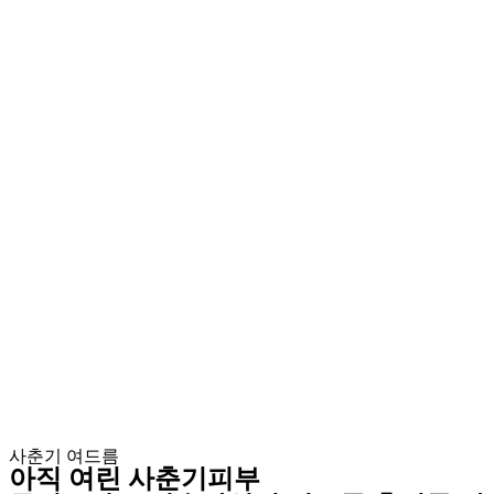
사춘기 여드름
아직 여린 사춘기피부